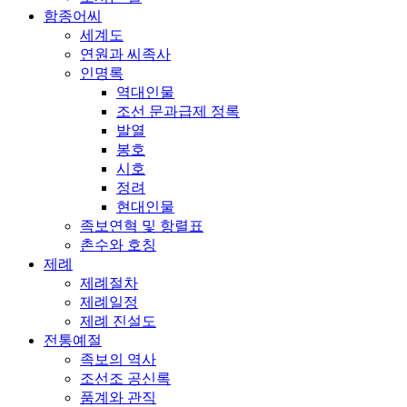
함종어씨
세계도
연원과 씨족사
인명록
역대인물
조선 문과급제 정록
발열
봉호
시호
정려
현대인물
족보연혁 및 항렬표
촌수와 호칭
제례
제례절차
제례일정
제례 진설도
전통예절
족보의 역사
조선조 공신록
품계와 관직