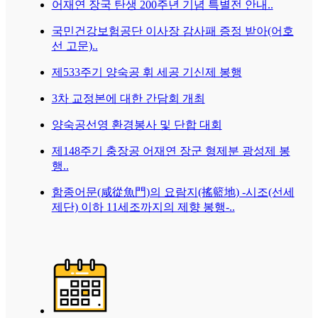
어재연 장국 탄생 200주년 기념 특별전 안내..
국민건강보험공단 이사장 감사패 증정 받아(어호
선 고문)..
제533주기 양숙공 휘 세공 기신제 봉행
3차 교정본에 대한 간담회 개최
양숙공선영 환경봉사 및 단합 대회
제148주기 충장공 어재연 장군 형제분 광성제 봉
행..
함종어문(咸從魚門)의 요람지(搖籃地) -시조(선세
제단) 이하 11세조까지의 제향 봉행-..