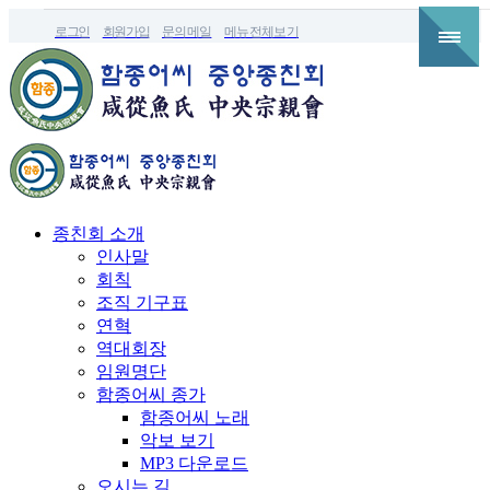
로그인
회원가입
문의메일
메뉴전체보기
종친회 소개
인사말
회칙
조직 기구표
연혁
역대회장
임원명단
함종어씨 종가
함종어씨 노래
악보 보기
MP3 다운로드
오시는 길