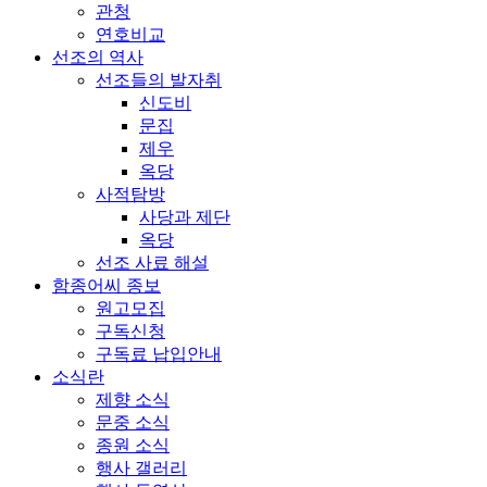
관청
연호비교
선조의 역사
선조들의 발자취
신도비
문집
제우
옥당
사적탐방
사당과 제단
옥당
선조 사료 해설
함종어씨 종보
원고모집
구독신청
구독료 납입안내
소식란
제향 소식
문중 소식
종원 소식
행사 갤러리