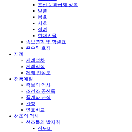
조선 문과급제 정록
발열
봉호
시호
정려
현대인물
족보연혁 및 항렬표
촌수와 호칭
제례
제례절차
제례일정
제례 진설도
전통예절
족보의 역사
조선조 공신록
품계와 관직
관청
연호비교
선조의 역사
선조들의 발자취
신도비