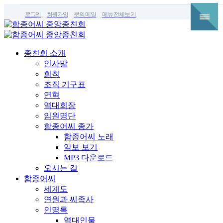
로그인
회원가입
문의메일
메뉴전체보기
종친회 소개
인사말
회칙
조직 기구표
연혁
역대회장
임원명단
함종어씨 종가
함종어씨 노래
악보 보기
MP3 다운로드
오시는 길
함종어씨
세계도
연원과 씨족사
인명록
역대인물