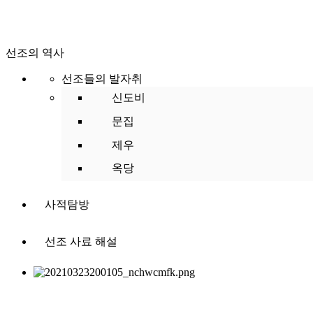
선조의 역사
선조들의 발자취
신도비
문집
제우
옥당
사적탐방
선조 사료 해설