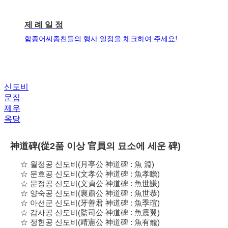
제 례 일 정
함종어씨종친들의 행사 일정을 체크하여 주세요!
신도비
문집
제우
옥당
神道碑(從2품 이상 官員의 묘소에 세운 碑)
☆ 월정공 신도비(月亭公 神道碑 : 魚 淵)
☆ 문효공 신도비(文孝公 神道碑 : 魚孝瞻)
☆ 문정공 신도비(文貞公 神道碑 : 魚世謙)
☆ 양숙공 신도비(襄肅公 神道碑 : 魚世恭)
☆ 아선군 신도비(牙善君 神道碑 : 魚季瑄)
☆ 감사공 신도비(監司公 神道碑 : 魚震翼)
☆ 정헌공 신도비(靖憲公 神道碑 : 魚有龍)