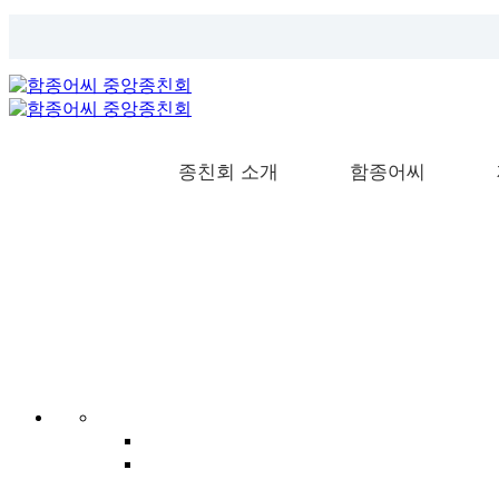
종친회 소개
함종어씨