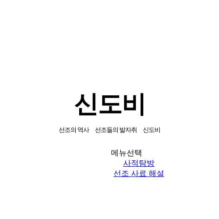
신도비
선조의 역사
선조들의 발자취
신도비
메뉴선택
사적탐방
선조 사료 해설