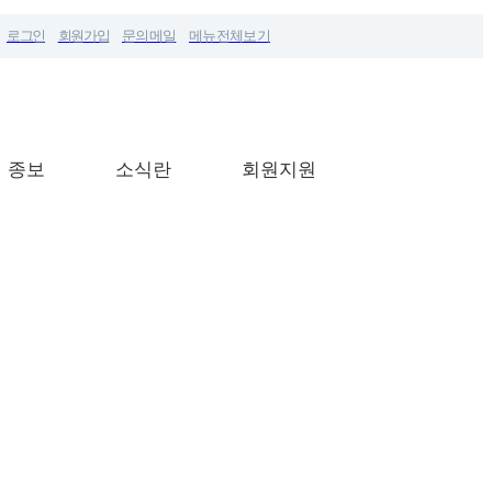
로그인
회원가입
문의메일
메뉴전체보기
 종보
소식란
회원지원