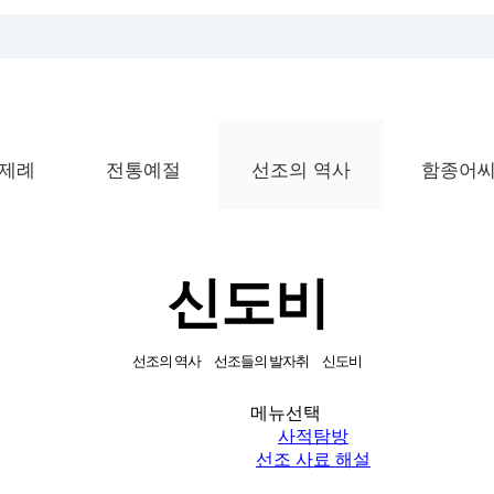
제례
전통예절
선조의 역사
함종어씨
신도비
선조의 역사
선조들의 발자취
신도비
메뉴선택
사적탐방
선조 사료 해설